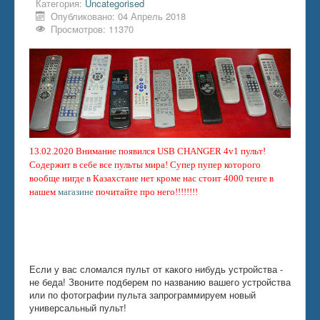
Категория:
Uncategorised
Опубликовано: 04 Апрель 2018
Просмотров: 11370
13.02.2020 Внимание появился USB CHANGER 4v1 пульт!
Содержит в себе все пульты мира! Супер пупер которого
вообще нигде в Казахстане нет кроме нас стоит 4000 тенге в
нашем
магазине
почитайте про него!!!!!!!!
Если у вас сломался пульт от какого нибудь устройства -
не беда! Звоните подберем по названию вашего устройства
или по фотографии пульта запрограммируем новый
универсальный пульт!