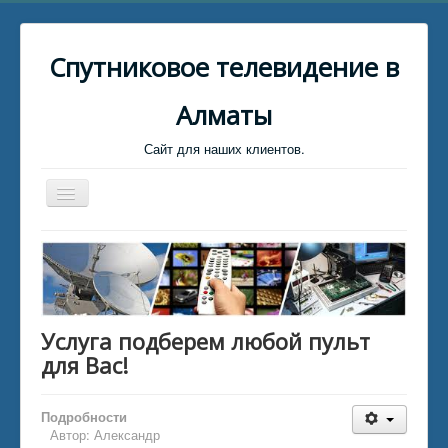
Спутниковое телевидение в
Алматы
Сайт для наших клиентов.
Toggle
Navigation
Главная
Биллинг
Клиент для связи
Услуга подберем любой пульт
Установщики Спутниковых тарелок
для Вас!
Каталог файлов
Каталог статей
Подробности
Автор:
Александр
Обратная связь