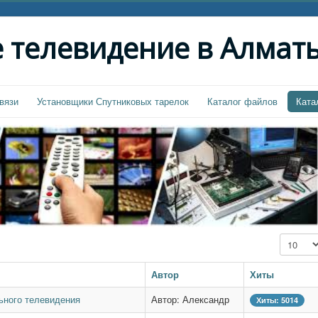
 телевидение в Алмат
вязи
Установщики Спутниковых тарелок
Каталог файлов
Ката
Кол-во с
Автор
Хиты
ьного телевидения
Автор: Александр
Хиты: 5014