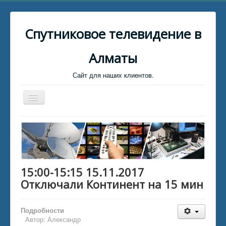
Спутниковое телевидение в
Алматы
Сайт для наших клиентов.
Toggle
Navigation
Главная
Биллинг
Клиент для связи
15:00-15:15 15.11.2017
Установщики Спутниковых тарелок
Отключали Континент на 15 мин
Каталог файлов
Каталог статей
Подробности
Автор:
Александр
Обратная связь