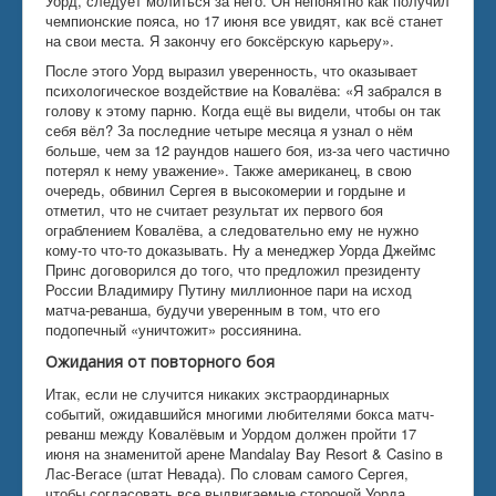
Уорд, следует молиться за него. Он непонятно как получил
чемпионские пояса, но 17 июня все увидят, как всё станет
на свои места. Я закончу его боксёрскую карьеру».
После этого Уорд выразил уверенность, что оказывает
психологическое воздействие на Ковалёва: «Я забрался в
голову к этому парню. Когда ещё вы видели, чтобы он так
себя вёл? За последние четыре месяца я узнал о нём
больше, чем за 12 раундов нашего боя, из-за чего частично
потерял к нему уважение». Также американец, в свою
очередь, обвинил Сергея в высокомерии и гордыне и
отметил, что не считает результат их первого боя
ограблением Ковалёва, а следовательно ему не нужно
кому-то что-то доказывать. Ну а менеджер Уорда Джеймс
Принс договорился до того, что предложил президенту
России Владимиру Путину миллионное пари на исход
матча-реванша, будучи уверенным в том, что его
подопечный «уничтожит» россиянина.
Ожидания от повторного боя
Итак, если не случится никаких экстраординарных
событий, ожидавшийся многими любителями бокса матч-
реванш между Ковалёвым и Уордом должен пройти 17
июня на знаменитой арене Mandalay Bay Resort & Casino в
Лас-Вегасе (штат Невада). По словам самого Сергея,
чтобы согласовать все выдвигаемые стороной Уорда