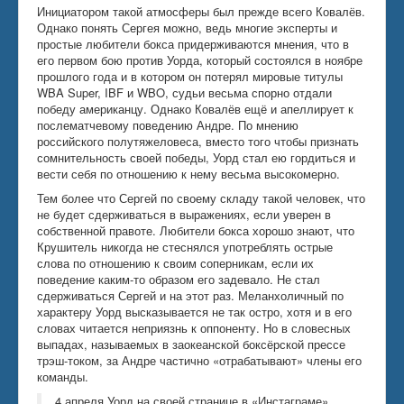
Инициатором такой атмосферы был прежде всего Ковалёв.
Однако понять Сергея можно, ведь многие эксперты и
простые любители бокса придерживаются мнения, что в
его первом бою против Уорда, который состоялся в ноябре
прошлого года и в котором он потерял мировые титулы
WBA Super, IBF и WBO, судьи весьма спорно отдали
победу американцу. Однако Ковалёв ещё и апеллирует к
послематчевому поведению Андре. По мнению
российского полутяжеловеса, вместо того чтобы признать
сомнительность своей победы, Уорд стал ею гордиться и
вести себя по отношению к нему весьма высокомерно.
Тем более что Сергей по своему складу такой человек, что
не будет сдерживаться в выражениях, если уверен в
собственной правоте. Любители бокса хорошо знают, что
Крушитель никогда не стеснялся употреблять острые
слова по отношению к своим соперникам, если их
поведение каким-то образом его задевало. Не стал
сдерживаться Сергей и на этот раз. Меланхоличный по
характеру Уорд высказывается не так остро, хотя и в его
словах читается неприязнь к оппоненту. Но в словесных
выпадах, называемых в заокеанской боксёрской прессе
трэш-током, за Андре частично «отрабатывают» члены его
команды.
4 апреля Уорд на своей странице в «Инстаграме»