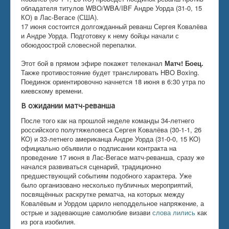
обладателя титулов WBO/WBA/IBF Андре Уорда (31-0, 15
КО) в Лас-Вегасе (США).
17 июня состоится долгожданный реванш Сергея Ковалёва
и Андре Уорда. Подготовку к нему бойцы начали с
обоюдоострой словесной перепалки.
Этот бой в прямом эфире покажет телеканал
Матч! Боец.
Также противостояние будет транслировать HBO Boxing.
Поединок ориентировочно начнется 18 июня в 6:30 утра по
киевскому времени.
В ожидании матч-реванша
После того как на прошлой неделе команды 34-летнего
российского полутяжеловеса Сергея Ковалёва (30-1-1, 26
KO) и 33-летнего американца Андре Уорда (31-0-0, 15 KO)
официально объявили о подписании контракта на
проведение 17 июня в Лас-Вегасе матч-реванша, сразу же
начался развиваться сценарий, традиционно
предшествующий событиям подобного характера. Уже
было организовано несколько публичных мероприятий,
посвящённых раскрутке рематча, на которых между
Ковалёвым и Уордом царило неподдельное напряжение, а
острые и задевающие самолюбие визави
слова лились
как
из рога изобилия.