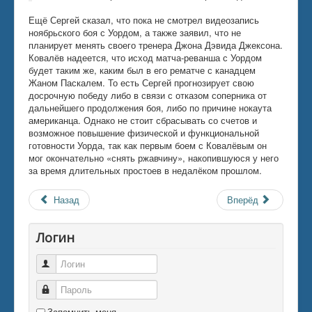
Ещё Сергей сказал, что пока не смотрел видеозапись
ноябрьского боя с Уордом, а также заявил, что не
планирует менять своего тренера Джона Дэвида Джексона.
Ковалёв надеется, что исход матча-реванша с Уордом
будет таким же, каким был в его рематче с канадцем
Жаном Паскалем. То есть Сергей прогнозирует свою
досрочную победу либо в связи с отказом соперника от
дальнейшего продолжения боя, либо по причине нокаута
американца. Однако не стоит сбрасывать со счетов и
возможное повышение физической и функциональной
готовности Уорда, так как первым боем с Ковалёвым он
мог окончательно «снять ржавчину», накопившуюся у него
за время длительных простоев в недалёком прошлом.
Назад
Вперёд
Логин
Логин
Пароль
Запомнить меня