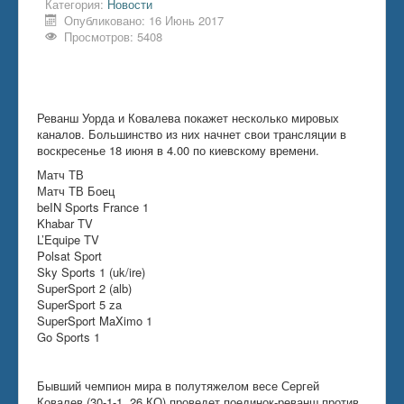
Категория:
Новости
Опубликовано: 16 Июнь 2017
Просмотров: 5408
Реванш Уорда и Ковалева покажет несколько мировых
каналов. Большинство из них начнет свои трансляции в
воскресенье 18 июня в 4.00 по киевскому времени.
Матч ТВ
Матч ТВ Боец
beIN Sports France 1
Khabar TV
L’Equipe TV
Polsat Sport
Sky Sports 1 (uk/ire)
SuperSport 2 (alb)
SuperSport 5 za
SuperSport MaXimo 1
Go Sports 1
Бывший чемпион мира в полутяжелом весе Сергей
Ковалев (30-1-1, 26 КО) проведет поединок-реванш против