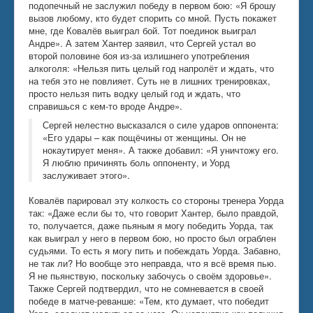
подопечный не заслужил победу в первом бою: «Я брошу
вызов любому, кто будет спорить со мной. Пусть покажет
мне, где Ковалёв выиграл бой. Тот поединок выиграл
Андре». А затем Хантер заявил, что Сергей устал во
второй половине боя из-за излишнего употребления
алкоголя: «Нельзя пить целый год напролёт и ждать, что
на тебя это не повлияет. Суть не в лишних тренировках,
просто нельзя пить водку целый год и ждать, что
справишься с кем-то вроде Андре».
Сергей нелестно высказался о силе ударов оппонента:
«Его удары – как пощёчины от женщины. Он не
нокаутирует меня». А также добавил: «Я уничтожу его.
Я люблю причинять боль оппоненту, и Уорд
заслуживает этого».
Ковалёв парировал эту колкость со стороны тренера Уорда
так: «Даже если бы то, что говорит Хантер, было правдой,
то, получается, даже пьяным я могу победить Уорда, так
как выиграл у него в первом бою, но просто был ограблен
судьями. То есть я могу пить и побеждать Уорда. Забавно,
не так ли? Но вообще это неправда, что я всё время пью.
Я не пьянствую, поскольку забочусь о своём здоровье».
Также Сергей подтвердил, что не сомневается в своей
победе в матче-реванше: «Тем, кто думает, что победит