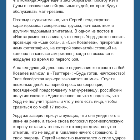
Дувы о назначении нейтральных судей, которые будут
обслуживать матч-реванш.
Поэтому неудивительно, что Сергей неоднократно
характеризовал американца трусом, ничтожеством и
другими подобными эпитетами. В одном из постов в
«Инстаграме» он написал, что теперь Уорд должен носить
прозвище не «Сын бога», а «Сын Ковалёва», прикрепив к
нему фотографию, на которой запечатлён стоящий на
коленях на канвасе американец, когда он оказался в
нокдауне во время их первого боя.
А на следующий день после подписания контракта на бой
Ковалёв написал в «Твиттере»: «Будь готов, ничтожество!
Твоя боксёрская карьера закончится на мне». Спустя
несколько дней, на первой пресс-конференции,
посвящённой предстоящему матчу-реваншу, российский
полутяж сказал: «Единственное, на что я надеюсь, что
Уорд не получит травмы и что у него есть яйца, чтобы
сразиться со мной 17 июня».
Уорд же заверил присутствующих, что они увидят его в
июне на ринге, а также снова попросил противоположную
сторону оставить теперь все отговорки дома, попутно
отметив, что не видит в Ковалёве ничего страшного. В
свою очередь, Сергей нелестно высказался о силе ударов