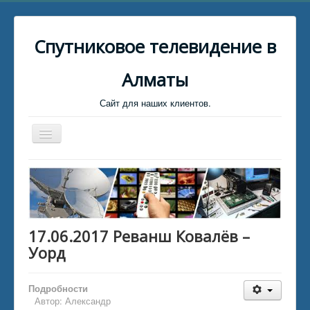
Спутниковое телевидение в
Алматы
Сайт для наших клиентов.
Toggle
Navigation
Главная
Биллинг
Клиент для связи
17.06.2017 Реванш Ковалёв –
Установщики Спутниковых тарелок
Уорд
Каталог файлов
Каталог статей
Подробности
Автор:
Александр
Обратная связь