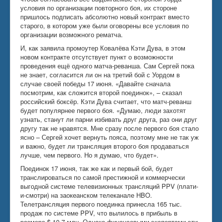
условия по организации повторного боя, их стороне
пришлось подписать абсолютно новый контракт вместо
старого, в котором уже были оговорены все условия по
организации возможного рематча.
И, как заявила промоутер Ковалёва Кэти Дува, в этом
новом контракте отсутствует пункт о возможности
проведения ещё одного матча-реванша. Сам Сергей пока
не знает, согласится ли он на третий бой с Уордом в
случае своей победы 17 июня. «Давайте сначала
посмотрим, как сложится второй поединок», – сказал
российский боксёр. Кэти Дува считает, что матч-реванш
будет популярнее первого боя. «Думаю, люди захотят
узнать, станут ли парни избивать друг друга, раз они друг
другу так не нравятся. Мне сразу после первого боя стало
ясно – Сергей хочет вернуть пояса, поэтому мне не так уж
и важно, будет ли трансляция второго боя продаваться
лучше, чем первого. Но я думаю, что будет».
Поединок 17 июня, так же как и первый бой, будет
транслироваться по самой престижной и коммерчески
выгодной системе телевизионных трансляций PPV (плати-
и-смотри) на заокеанском телеканале HBO.
Телетрансляция первого поединка принесла 165 тыс.
продаж по системе PPV, что вылилось в прибыль в
размере $ 10,7 млн. Однако финансовыми экспертами эти