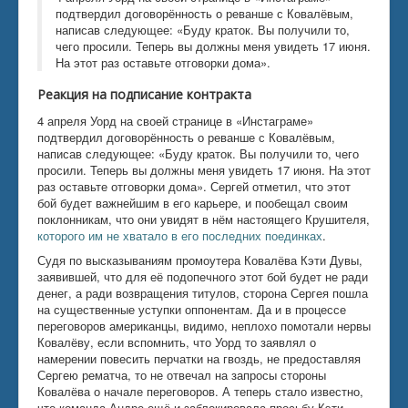
подтвердил договорённость о реванше с Ковалёвым,
написав следующее: «Буду краток. Вы получили то,
чего просили. Теперь вы должны меня увидеть 17 июня.
На этот раз оставьте отговорки дома».
Реакция на подписание контракта
4 апреля Уорд на своей странице в «Инстаграме»
подтвердил договорённость о реванше с Ковалёвым,
написав следующее: «Буду краток. Вы получили то, чего
просили. Теперь вы должны меня увидеть 17 июня. На этот
раз оставьте отговорки дома». Сергей отметил, что этот
бой будет важнейшим в его карьере, и пообещал своим
поклонникам, что они увидят в нём настоящего Крушителя,
которого им не хватало в его последних поединках
.
Судя по высказываниям промоутера Ковалёва Кэти Дувы,
заявившей, что для её подопечного этот бой будет не ради
денег, а ради возвращения титулов, сторона Сергея пошла
на существенные уступки оппонентам. Да и в процессе
переговоров американцы, видимо, неплохо помотали нервы
Ковалёву, если вспомнить, что Уорд то заявлял о
намерении повесить перчатки на гвоздь, не предоставляя
Сергею рематча, то не отвечал на запросы стороны
Ковалёва о начале переговоров. А теперь стало известно,
что команда Андре ещё и заблокировала просьбу Кэти