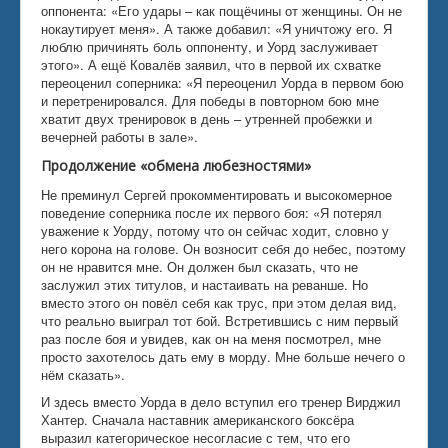
оппонента: «Его удары – как пощёчины от женщины. Он не
нокаутирует меня». А также добавил: «Я уничтожу его. Я
люблю причинять боль оппоненту, и Уорд заслуживает
этого». А ещё Ковалёв заявил, что в первой их схватке
переоценил соперника: «Я переоценил Уорда в первом бою
и перетренировался. Для победы в повторном бою мне
хватит двух тренировок в день – утренней пробежки и
вечерней работы в зале».
Продолжение «обмена любезностями»
Не преминул Сергей прокомментировать и высокомерное
поведение соперника после их первого боя: «Я потерял
уважение к Уорду, потому что он сейчас ходит, словно у
него корона на голове. Он возносит себя до небес, поэтому
он не нравится мне. Он должен был сказать, что не
заслужил этих титулов, и настаивать на реванше. Но
вместо этого он повёл себя как трус, при этом делая вид,
что реально выиграл тот бой. Встретившись с ним первый
раз после боя и увидев, как он на меня посмотрел, мне
просто захотелось дать ему в морду. Мне больше нечего о
нём сказать».
И здесь вместо Уорда в дело вступил его тренер Вирджил
Хантер. Сначала наставник американского боксёра
выразил категорическое несогласие с тем, что его