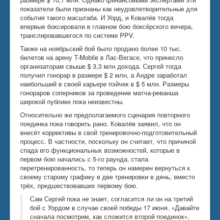
показатели были признаны как неудовлетворительные для
события такого масштаба. И Уорд, и Ковалёв тогда
впервые боксировали в главном бою боксёрского вечера,
транслировавшегося по системе PPV.
Также на ноябрьский бой было продано более 10 тыс.
билетов на арену T-Mobile в Лас-Вегасе, что принесло
организаторам свыше $ 3,3 млн дохода. Сергей тогда
получил гонорар в размере $ 2 млн, а Андре заработал
наибольший в своей карьере пэйчек в $ 5 млн. Размеры
гонораров соперников за проведение матча-реванша
широкой публике пока неизвестны.
Относительно же предполагаемого сценария повторного
поединка пока говорить рано. Ковалёв заявил, что он
внесёт коррективы в свой тренировочно-подготовительный
процесс. В частности, поскольку он считает, что причиной
спада его функциональных возможностей, которые в
первом бою начались с 5-го раунда, стала
перетренированность, то теперь он намерен вернуться к
своему старому графику в две тренировки в день, вместо
трёх, предшествовавших первому бою.
Сам Сергей пока не знает, согласится ли он на третий
бой с Уордом в случае своей победы 17 июня. «Давайте
сначала посмотрим, как сложится второй поединок».