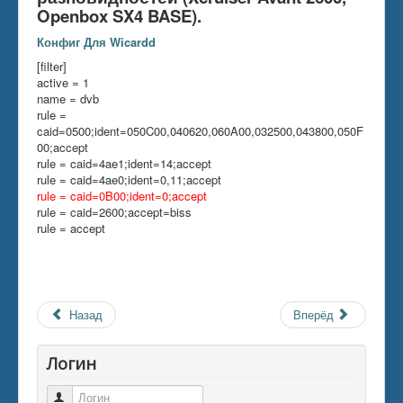
Openbox SX4 BASE).
Конфиг Для Wicardd
[filter]
active = 1
name = dvb
rule =
caid=0500;ident=050C00,040620,060A00,032500,043800,050F
00;accept
rule = caid=4ae1;ident=14;accept
rule = caid=4ae0;ident=0,11;accept
rule = caid=0B00;ident=0;accept
rule = caid=2600;accept=biss
rule = accept
Назад
Вперёд
Логин
Логин