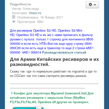
Подробности
Автор:
Александр
Категория:
Новости
Опубликовано: 18 Январь 2017
Просмотров: 5681
Для ресиверов Openbox S2 HD,
Openbox S2 Mini
HD,
Openbox S3 HD
и их же с ними прописать в фильтр
руками с пульта только 1 строчку для континента 0B00
000000 и если есть НТВ+Восток еще одну строку 0500
050С00 если есть еще и триколор то еще 2 строки 4AE1
000000
4AE1 000014
Руководствоваться статьей
Для Армии Китайских ресиверов и их
разновидностей.
Скажу так -где то нормально работает по mgcamd а где то
по CCCam так что сами смотрите ресиверы разные.
____________________________________________________
____________________________________________
1 Конфиг для эмулятора Mgcamd (newcamd.list) Для
китайских ресиверов с закрытым linux (SkyBox
F3,F3s,F4,F4s,A4, Openbox s9 другие не проверял.