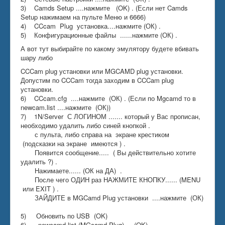
3) Camds Setup ....нажмите (OK) . (Если нет Camds
Setup нажимаем на пульте Меню и 6666)
4) CCcam Plug установка....нажмите (ОК) .
5) Конфигурационные файлы ......нажмите (ОК) .
А вот тут выбирайте по какому эмулятору будете вбивать
шару либо
CCCam plug установки или MGCAMD plug установки.
Допустим по CCCam тогда заходим в CCCam plug
установки.
6) CCcam.cfg ....нажмите (ОК) . (Если по Mgcamd то в
newcam.list ....нажмите (ОК))
7) 1N/Server С ЛОГИНОМ ....... который у Вас прописан,
необходимо удалить либо синей кнопкой .
с пульта, либо справа на экране крестиком
(подсказки на экране имеются ) .
Появится сообщение..... ( Вы действительно хотите
удалить ?) .
Нажимаете...... (ОК на ДА) .
После чего ОДИН раз НАЖМИТЕ КНОПКУ...... (MENU
или EXIT ) .
ЗАЙДИТЕ в MGCamd Plug установки ....нажмите (ОК)
5) Обновить по USB (OK)
6) newcamd.list (MGcamd Plug) ... (OK)