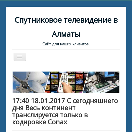
Спутниковое телевидение в
Алматы
Сайт для наших клиентов.
Toggle
Navigation
Главная
Биллинг
Клиент для связи
17:40 18.01.2017 С сегодняшнего
Установщики Спутниковых тарелок
дня Весь континент
Каталог файлов
транслируется только в
кодировке Conax
Каталог статей
Обратная связь