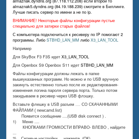
almaznak.dyndns.org (87.118.112.208) если второй то
almaznak5.dyndns.org (84.19.188.239) смотрите в Биллинге.
Лучше писать сервер по имени а не по ip.
ВНИМАНИЕ! Некоторые файлы конфигурации пустые
специально для затирки старых файлов!
С компьютера подключиться к ресиверу по IP помогают 2
программы. Либо
STBHD_LAN_MM
либо
X3_LAN_TOOL
Например
Для SkyBox F3 F3S идет
X3_LAN_TOOL
Для Openbox S9 Openbox S11 идет
STBHD_LAN_MM
Файлы конфигурации должны лежать в папке
вышеуказанных программ. Но можно и по USB вручную
закинуть естественно только после их редактирования-
изменения логина пароля сервера порта. Только потом
закидываем в ресивер через USB флэшку.
Вставьте флешку в USB разъем .... СО СКАЧАННЫМИ
ФАЙЛАМИ ( newcamd.list)
Появится сообщение ....(USB disk connect ) .
1) Меню ....
КНОПКАМИ ГРОМКОСТИ ВПРАВО- ВЛЕВО , найдите
...
2) Сетевые настройки ....нажмите (ОК) .