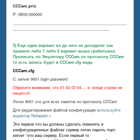
CCCam.prio
P: 0B00:000000
____________________________________________________
____________________________________________
3) Еще один вариант но до него не доходили- как
правило либо 1 либо 2 вариант выше срабатывал.
Прописать по Эмулятору CCCam по протоколу CCCam
то есть запись будет в CCCam.cfg вида
CCCam.cfg
C: server 9001 login password
Обратите внимание, что 01 02 03 04.... в конце строки не
пишется!
Логин 9001 это для всех пакетов по протоколу CCCam
Для редактирования файлов конфигурации
используйте
редактор Notepad++
Это первое что вы должны сделать поменять в
конфигурационных файлах сервер логин пароль порт.
server -'это ваш сервер. Если первый то