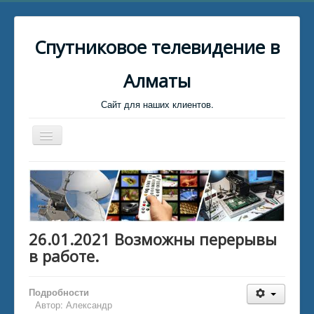
Спутниковое телевидение в
Алматы
Сайт для наших клиентов.
Toggle
Navigation
Главная
Биллинг
Клиент для связи
26.01.2021 Возможны перерывы
Установщики Спутниковых тарелок
в работе.
Каталог файлов
Каталог статей
Подробности
Автор:
Александр
Обратная связь