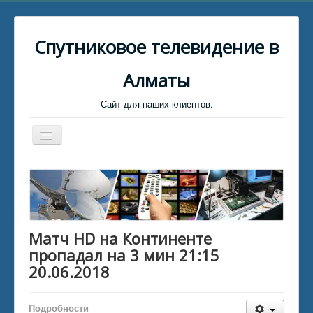
Спутниковое телевидение в
Алматы
Сайт для наших клиентов.
Toggle
Navigation
Главная
Биллинг
Клиент для связи
Матч HD на Континенте
Установщики Спутниковых тарелок
пропадал на 3 мин 21:15
Каталог файлов
20.06.2018
Каталог статей
Подробности
Обратная связь